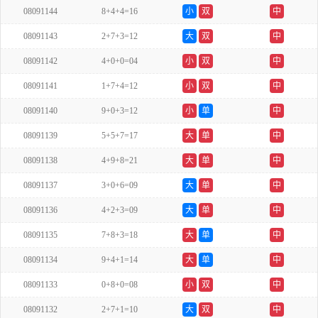
08091144
8+4+4=16
小
双
中
08091143
2+7+3=12
大
双
中
08091142
4+0+0=04
小
双
中
08091141
1+7+4=12
小
双
中
08091140
9+0+3=12
小
单
中
08091139
5+5+7=17
大
单
中
08091138
4+9+8=21
大
单
中
08091137
3+0+6=09
大
单
中
08091136
4+2+3=09
大
单
中
08091135
7+8+3=18
大
单
中
08091134
9+4+1=14
大
单
中
08091133
0+8+0=08
小
双
中
08091132
2+7+1=10
大
双
中