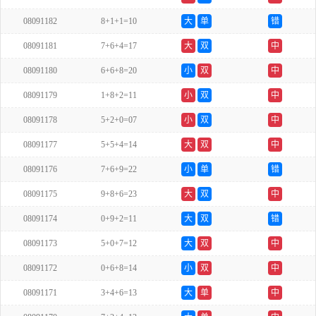
08091182
8+1+1=10
大
单
错
08091181
7+6+4=17
大
双
中
08091180
6+6+8=20
小
双
中
08091179
1+8+2=11
小
双
中
08091178
5+2+0=07
小
双
中
08091177
5+5+4=14
大
双
中
08091176
7+6+9=22
小
单
错
08091175
9+8+6=23
大
双
中
08091174
0+9+2=11
大
双
错
08091173
5+0+7=12
大
双
中
08091172
0+6+8=14
小
双
中
08091171
3+4+6=13
大
单
中