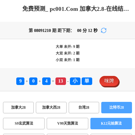
免费预测_ pc001.Com 加拿大2.8-在线结果|加拿大2.8走势咪牌预测|加拿大2.8在线|加拿大在线咪牌|加拿大pc2.8预测-在线预测_极致火热优质的免费预测网站!
第
08091210
期 距下期：
00
分
12
秒
大单
未开:
9
期
大双
未开:
2
期
小双
未开:
1
期
9
0
4
13
小
单
咪牌
+
+
=
-
加拿大28
加拿大西28
台湾28
比特币28
S9玄武算法
V99天煞算法
K12元始算法