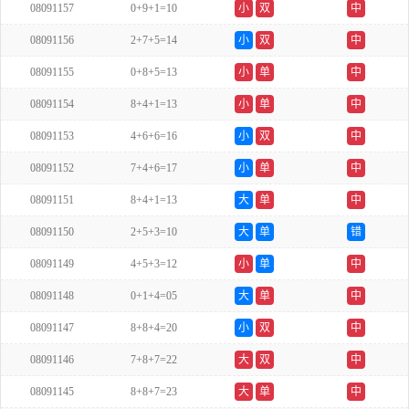
08091157
0+9+1=10
小
双
中
08091156
2+7+5=14
小
双
中
08091155
0+8+5=13
小
单
中
08091154
8+4+1=13
小
单
中
08091153
4+6+6=16
小
双
中
08091152
7+4+6=17
小
单
中
08091151
8+4+1=13
大
单
中
08091150
2+5+3=10
大
单
错
08091149
4+5+3=12
小
单
中
08091148
0+1+4=05
大
单
中
08091147
8+8+4=20
小
双
中
08091146
7+8+7=22
大
双
中
08091145
8+8+7=23
大
单
中