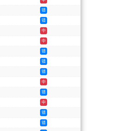
错
错
中
中
错
错
错
中
错
中
错
错