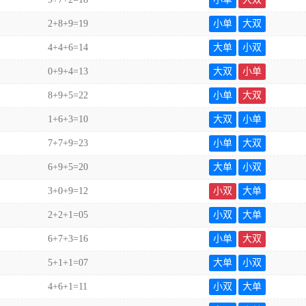
2+8+9=19
小单
大双
4+4+6=14
大单
小双
0+9+4=13
大双
小单
8+9+5=22
小单
大双
1+6+3=10
大双
小单
7+7+9=23
小单
大双
6+9+5=20
大单
小双
3+0+9=12
小双
大单
2+2+1=05
小双
大单
6+7+3=16
小单
大双
5+1+1=07
大单
小双
4+6+1=11
小双
大单