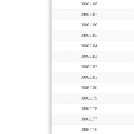
08061188
08061187
08061186
08061185
08061184
08061183
08061182
08061181
08061180
08061179
08061178
08061177
08061176