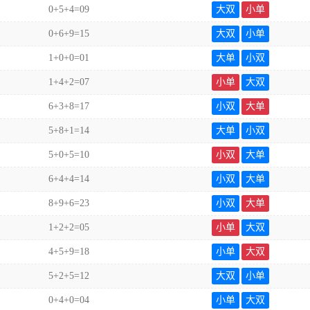
0+5+4=09
大双
小单
0+6+9=15
大双
小单
1+0+0=01
大单
小双
1+4+2=07
小单
大双
6+3+8=17
小双
大单
5+8+1=14
大单
小双
5+0+5=10
小双
大单
6+4+4=14
小双
大单
8+9+6=23
小双
大单
1+2+2=05
小单
大双
4+5+9=18
小单
大双
5+2+5=12
大双
小单
0+4+0=04
小单
大双