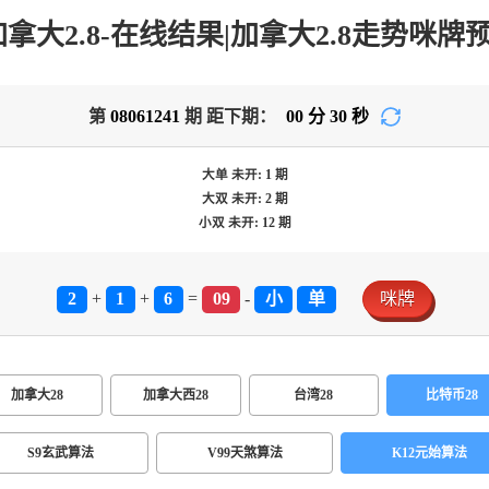
第
08061241
期 距下期：
00
分
30
秒
大单
未开:
1
期
大双
未开:
2
期
小双
未开:
12
期
2
+
1
+
6
=
09
-
小
单
咪牌
加拿大28
加拿大西28
台湾28
比特币28
S9玄武算法
V99天煞算法
K12元始算法