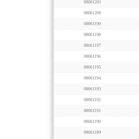
08061201
08061200
08061199
08061198
08061197
08061196
08061195
08061194
08061193
08061192
08061191
08061190
08061189