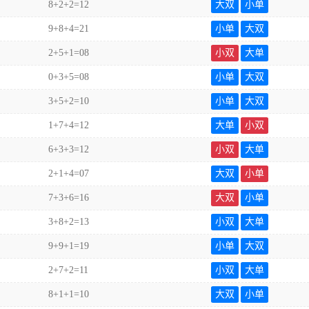
8+2+2=12
大双
小单
9+8+4=21
小单
大双
2+5+1=08
小双
大单
0+3+5=08
小单
大双
3+5+2=10
小单
大双
1+7+4=12
大单
小双
6+3+3=12
小双
大单
2+1+4=07
大双
小单
7+3+6=16
大双
小单
3+8+2=13
小双
大单
9+9+1=19
小单
大双
2+7+2=11
小双
大单
8+1+1=10
大双
小单