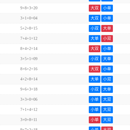
9+8+3=20
大双
小单
3+1+0=04
大双
小单
5+2+8=15
小双
大单
7+4+1=12
大单
小双
8+4+2=14
大双
小单
3+5+1=09
小双
大单
8+6+2=16
大双
小单
4+2+8=14
大单
小双
9+6+3=18
小双
大单
3+3+0=06
小单
大双
7+1+4=12
小单
大双
3+0+8=11
小单
大双
9+7+2=18
小单
大双