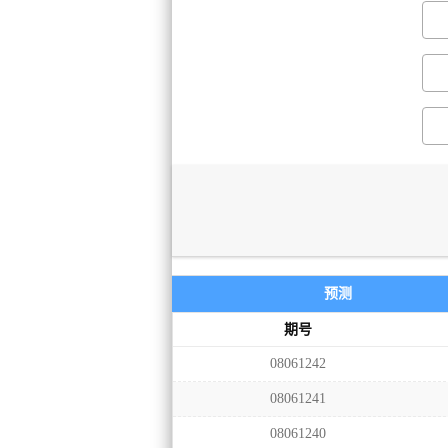
预测
期号
08061242
08061241
08061240