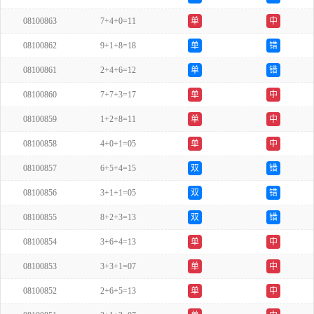
08100863
7+4+0=11
单
中
08100862
9+1+8=18
单
错
08100861
2+4+6=12
单
错
08100860
7+7+3=17
单
中
08100859
1+2+8=11
单
中
08100858
4+0+1=05
单
中
08100857
6+5+4=15
双
错
08100856
3+1+1=05
双
错
08100855
8+2+3=13
双
错
08100854
3+6+4=13
单
中
08100853
3+3+1=07
单
中
08100852
2+6+5=13
单
中