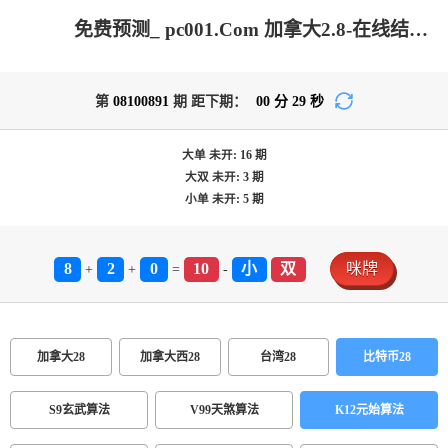
免费预测_ pc001.Com 加拿大2.8-在线结果|加拿大2.8走势咪牌预测|加拿大2.8在线|加拿大在线咪牌|加拿大pc2.8预测-在线预测_极致火热优质的免费预测网站!
第
08100891
期 距下期：
00
分
29
秒
大单
未开:
16
期
大双
未开:
3
期
小单
未开:
5
期
8
2
0
10
小
双
咪牌
+
+
=
-
加拿大28
加拿大西28
台湾28
比特币28
S9玄武算法
V99天煞算法
K12元始算法