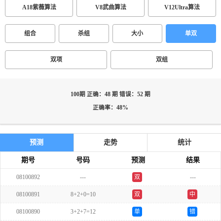
A18紫薇算法
V8武曲算法
V12Ultra算法
组合
杀组
大小
单双
双项
双组
100期 正确：48 期 错误：52 期
正确率：48%
预测
走势
统计
期号
号码
预测
结果
08100892
---
双
---
08100891
8+2+0=10
双
中
08100890
3+2+7=12
单
错