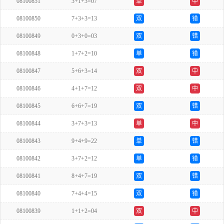
08100851
3+1+3=07
单
中
08100850
7+3+3=13
双
错
08100849
0+3+0=03
双
错
08100848
1+7+2=10
单
错
08100847
5+6+3=14
双
中
08100846
4+1+7=12
双
中
08100845
6+6+7=19
双
错
08100844
3+7+3=13
单
中
08100843
9+4+9=22
单
错
08100842
3+7+2=12
单
错
08100841
8+4+7=19
双
错
08100840
7+4+4=15
双
错
08100839
1+1+2=04
双
中