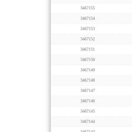
3467155
3467154
3467153
3467152
3467151
3467150
3467149
3467148
3467147
3467146
3467145
3467144
3467143