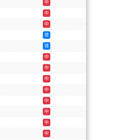
中
中
中
错
错
中
中
中
中
中
中
中
中