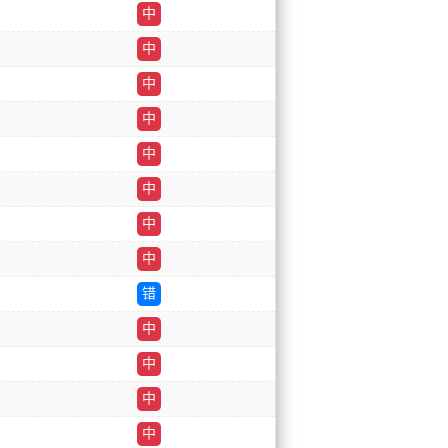
中
中
中
中
中
中
中
中
错
中
中
中
中