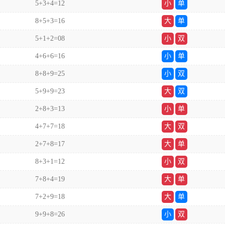
5+3+4=12
小
单
8+5+3=16
大
单
5+1+2=08
小
双
4+6+6=16
小
单
8+8+9=25
小
双
5+9+9=23
大
双
2+8+3=13
小
单
4+7+7=18
大
双
2+7+8=17
大
单
8+3+1=12
小
双
7+8+4=19
大
单
7+2+9=18
大
单
9+9+8=26
小
双