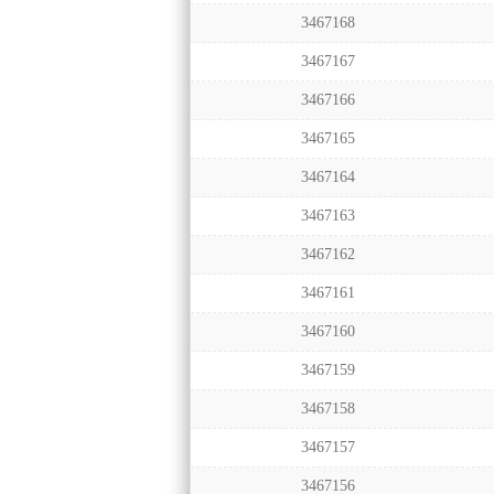
3467168
3467167
3467166
3467165
3467164
3467163
3467162
3467161
3467160
3467159
3467158
3467157
3467156