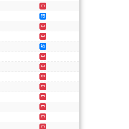
中
错
中
中
错
中
中
中
中
中
中
中
中