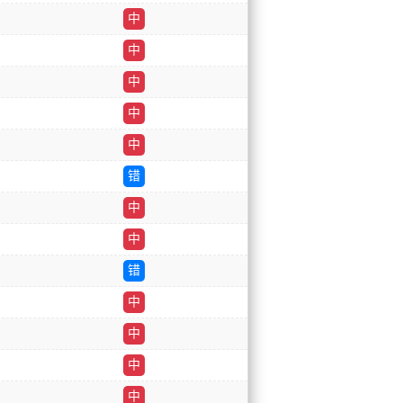
中
中
中
中
中
错
中
中
错
中
中
中
中