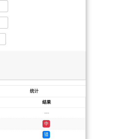
统计
结果
---
中
错