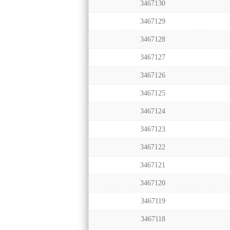
3467130
3467129
3467128
3467127
3467126
3467125
3467124
3467123
3467122
3467121
3467120
3467119
3467118