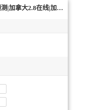
免费预测_ pc001.Com 加拿大2.8-在线结果|加拿大2.8走势咪牌预测|加拿大2.8在线|加拿大在线咪牌|加拿大pc2.8预测-在线预测_极致火热优质的免费预测网站!