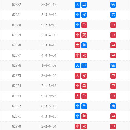
62382
8+3+1=12
大
单
错
62381
5+5+9=19
小
双
错
62380
9+2+8=19
小
单
中
62379
2+0+4=06
小
双
中
62378
5+3+8=16
大
单
中
62377
4+0+0=04
小
双
中
62376
1+6+1=08
大
单
错
62375
3+8+9=20
大
双
中
62374
7+1+5=13
小
单
中
62373
9+5+9=23
大
单
中
62372
8+3+5=16
小
单
错
62371
4+3+8=15
小
单
中
62370
2+2+0=04
小
双
中