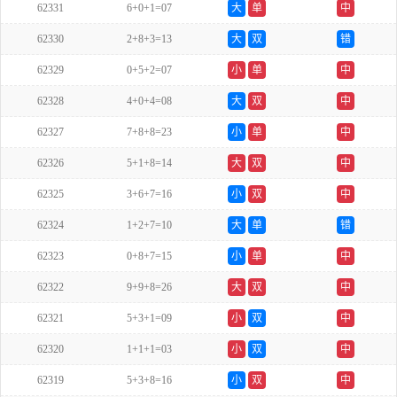
62331
6+0+1=07
大
单
中
62330
2+8+3=13
大
双
错
62329
0+5+2=07
小
单
中
62328
4+0+4=08
大
双
中
62327
7+8+8=23
小
单
中
62326
5+1+8=14
大
双
中
62325
3+6+7=16
小
双
中
62324
1+2+7=10
大
单
错
62323
0+8+7=15
小
单
中
62322
9+9+8=26
大
双
中
62321
5+3+1=09
小
双
中
62320
1+1+1=03
小
双
中
62319
5+3+8=16
小
双
中