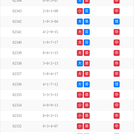
62344
0+4+3=07
大
单
中
62343
2+6+1=09
小
双
中
62342
1+0+3=04
大
单
错
62341
4+2+9=15
大
双
中
62340
1+9+7=17
大
双
中
62339
8+6+1=15
大
单
中
62338
3+8+2=13
大
单
中
62337
5+8+4=17
大
单
中
62336
4+1+7=12
大
单
错
62335
5+3+5=13
小
单
中
62334
4+0+9=13
小
单
中
62333
8+0+3=11
小
单
中
62332
0+3+4=07
小
单
中