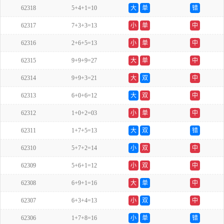
62318
5+4+1=10
大
单
错
62317
7+3+3=13
小
单
中
62316
2+6+5=13
小
单
中
62315
9+9+9=27
大
单
中
62314
9+9+3=21
大
双
中
62313
6+0+6=12
大
双
中
62312
1+0+2=03
小
单
中
62311
1+7+5=13
大
双
错
62310
5+7+2=14
小
双
中
62309
5+6+1=12
小
双
中
62308
6+9+1=16
大
单
中
62307
6+3+4=13
小
双
中
62306
1+7+8=16
小
单
错