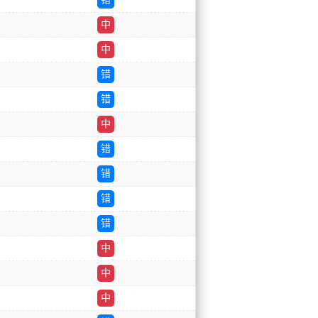
中
中
错
错
中
错
错
错
错
中
中
中