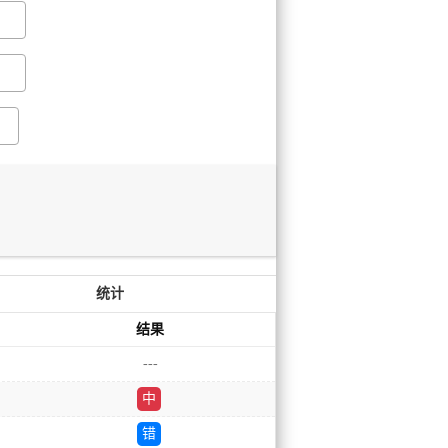
统计
结果
---
中
错