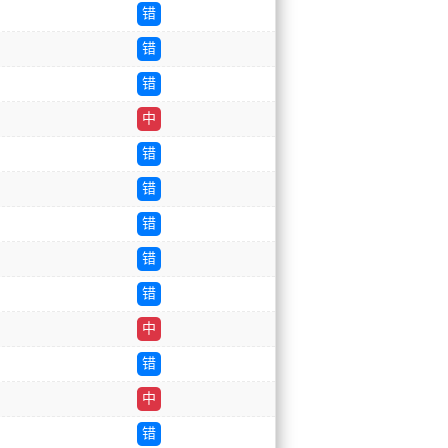
错
错
错
中
错
错
错
错
错
中
错
中
错