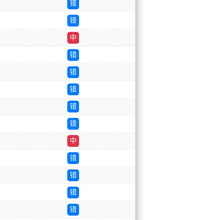
错
错
中
错
错
错
错
错
中
错
错
错
错