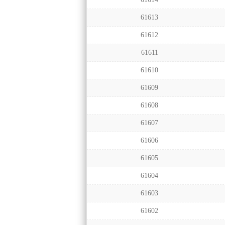
61613
61612
61611
61610
61609
61608
61607
61606
61605
61604
61603
61602