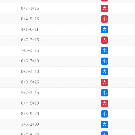
8+7+1=16
大
0+4+9=13
小
4+1+6=11
大
6+7+2=15
大
7+5+3=15
小
6+6+7=19
小
0+7+3=10
大
8+9+9=26
大
5+7+3=15
小
6+4+9=19
大
8+3+9=20
小
1+6+2=09
大
9+7+6=22
小