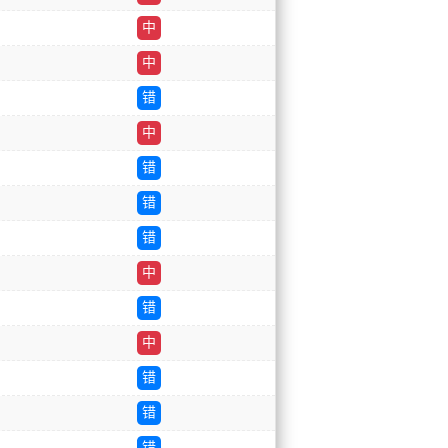
中
中
错
中
错
错
错
中
错
中
错
错
错