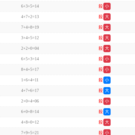
单
6+3+5=14
殺
小
单
4+7+2=13
殺
大
单
7+4+8=19
殺
大
双
3+4+5=12
殺
大
双
2+2+0=04
殺
大
双
6+5+3=14
殺
小
单
8+4+5=17
殺
小
双
1+6+4=11
殺
小
单
4+7+6=17
殺
大
单
2+0+4=06
殺
小
单
6+0+8=14
殺
大
双
4+8+0=12
殺
大
双
7+9+5=21
殺
小