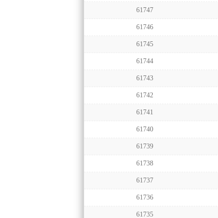
61747
61746
61745
61744
61743
61742
61741
61740
61739
61738
61737
61736
61735