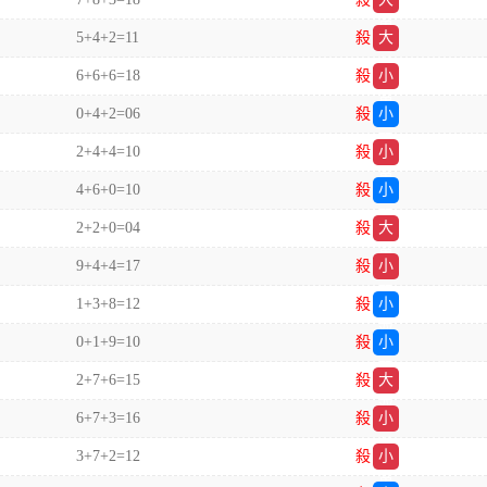
单
5+4+2=11
殺
大
单
6+6+6=18
殺
小
单
0+4+2=06
殺
小
双
2+4+4=10
殺
小
单
4+6+0=10
殺
小
双
2+2+0=04
殺
大
单
9+4+4=17
殺
小
双
1+3+8=12
殺
小
双
0+1+9=10
殺
小
双
2+7+6=15
殺
大
双
6+7+3=16
殺
小
单
3+7+2=12
殺
小
单