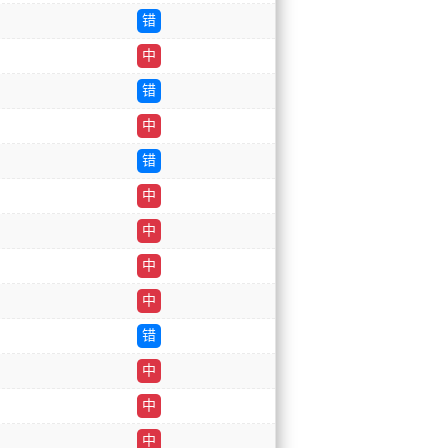
错
中
错
中
错
中
中
中
中
错
中
中
中