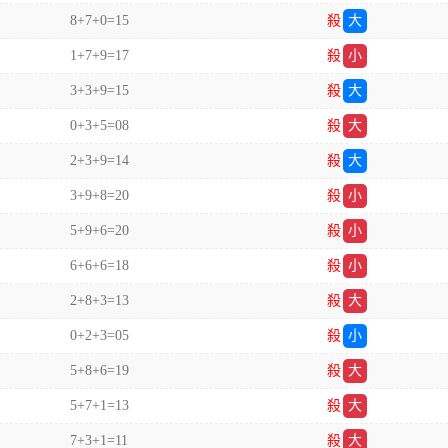
单
8+7+0=15
殺
大
单
1+7+9=17
殺
小
双
3+3+9=15
殺
大
单
0+3+5=08
殺
大
双
2+3+9=14
殺
大
双
3+9+8=20
殺
小
双
5+9+6=20
殺
小
双
6+6+6=18
殺
小
双
2+8+3=13
殺
大
单
0+2+3=05
殺
小
单
5+8+6=19
殺
大
双
5+7+1=13
殺
大
单
7+3+1=11
殺
大