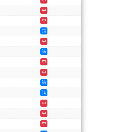
中
中
错
中
错
中
中
错
错
中
中
中