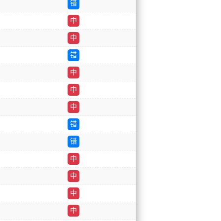
错
中
中
错
中
中
中
错
错
中
中
中
中