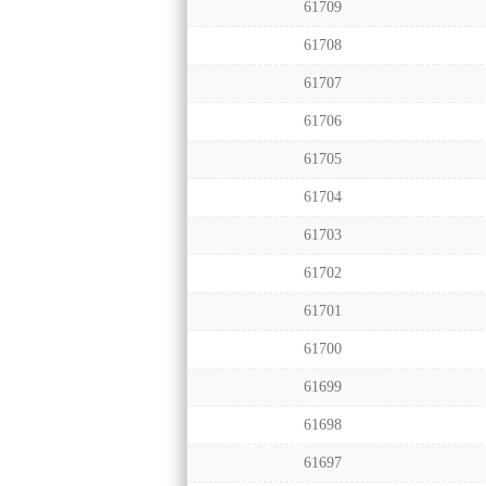
61709
61708
61707
61706
61705
61704
61703
61702
61701
61700
61699
61698
61697