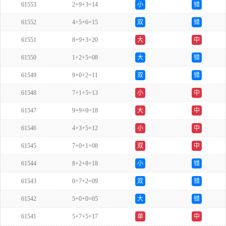
61553
2+9+3=14
小
错
61552
4+5+6=15
双
错
61551
8+9+3=20
大
中
61550
1+2+5=08
大
错
61549
9+0+2=11
双
错
61548
7+1+5=13
小
中
61547
9+9+0=18
大
中
61546
4+3+5=12
小
中
61545
7+0+1=08
双
中
61544
8+2+8=18
小
错
61543
0+7+2=09
双
错
61542
5+0+0=05
大
错
61541
5+7+5=17
单
中