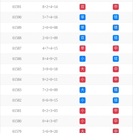
61591
8+2+4=14
双
中
61590
5+7+4=16
单
错
61589
2+0+6=08
单
错
61588
2+6+1=09
双
错
61587
4+7+4=15
单
中
61586
8+4+9=21
小
错
61585
3+9+6=18
大
中
61584
9+2+0=11
小
中
61583
7+2+0=09
大
错
61582
0+6+9=15
小
错
61581
0+2+3=05
小
中
61580
0+4+3=07
小
中
61579
5+6+9=20
大
中