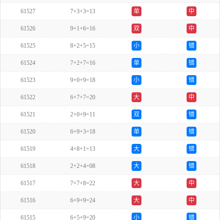
61527
7+3+3=13
单
中
61526
9+1+6=16
双
中
61525
8+2+5=15
小
错
61524
7+2+7=16
单
错
61523
9+0+9=18
小
错
61522
6+7+7=20
大
中
61521
2+0+9=11
双
错
61520
6+9+3=18
单
错
61519
4+8+1=13
大
错
61518
2+2+4=08
大
错
61517
7+7+8=22
大
中
61516
6+9+9=24
大
中
61515
6+5+9=20
小
错