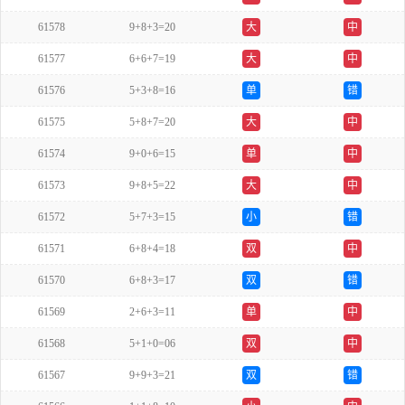
61578
9+8+3=20
大
中
61577
6+6+7=19
大
中
61576
5+3+8=16
单
错
61575
5+8+7=20
大
中
61574
9+0+6=15
单
中
61573
9+8+5=22
大
中
61572
5+7+3=15
小
错
61571
6+8+4=18
双
中
61570
6+8+3=17
双
错
61569
2+6+3=11
单
中
61568
5+1+0=06
双
中
61567
9+9+3=21
双
错