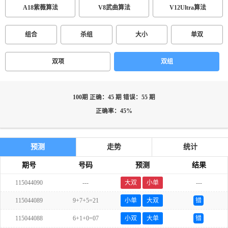
A18紫薇算法
V8武曲算法
V12Ultra算法
组合
杀组
大小
单双
双项
双组
100期 正确：45 期 错误：55 期
正确率：45%
预测
走势
统计
期号
号码
预测
结果
115044090
---
大双
小单
---
115044089
9+7+5=21
小单
大双
错
115044088
6+1+0=07
小双
大单
错