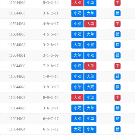
115044036
9+3+2=14
大双
小单
中
115044035
3+6+2=11
小双
大单
错
115044034
4+9+4=17
小双
大单
中
115044033
4+5+5=14
小双
大单
错
115044032
3+2+8=13
大单
小双
错
115044031
3+1+5=09
大单
小双
错
115044030
7+2+8=17
小双
大单
中
115044029
1+9+4=14
小双
大单
错
115044028
3+9+3=15
小单
大双
错
115044027
0+9+5=14
大双
小单
中
115044026
3+6+2=11
小双
大单
错
115044025
6+4+7=17
大双
小单
错
115044024
6+5+1=12
大双
小单
错