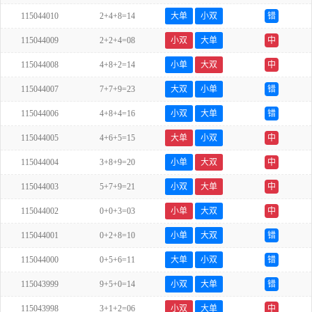
115044010
2+4+8=14
大单
小双
错
115044009
2+2+4=08
小双
大单
中
115044008
4+8+2=14
小单
大双
中
115044007
7+7+9=23
大双
小单
错
115044006
4+8+4=16
小双
大单
错
115044005
4+6+5=15
大单
小双
中
115044004
3+8+9=20
小单
大双
中
115044003
5+7+9=21
小双
大单
中
115044002
0+0+3=03
小单
大双
中
115044001
0+2+8=10
小单
大双
错
115044000
0+5+6=11
大单
小双
错
115043999
9+5+0=14
小双
大单
错
115043998
3+1+2=06
小双
大单
中