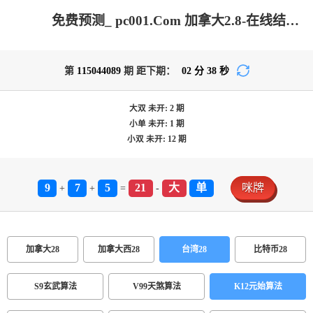
免费预测_ pc001.Com 加拿大2.8-在线结果|加拿大2.8走势咪牌预测|加拿大2.8在线|加拿大在线咪牌|加拿大pc2.8预测-在线预测_极致火热优质的免费预测网站!
第
115044089
期 距下期：
02
分
38
秒
大双
未开:
2
期
小单
未开:
1
期
小双
未开:
12
期
9
7
5
21
大
单
咪牌
+
+
=
-
加拿大28
加拿大西28
台湾28
比特币28
S9玄武算法
V99天煞算法
K12元始算法