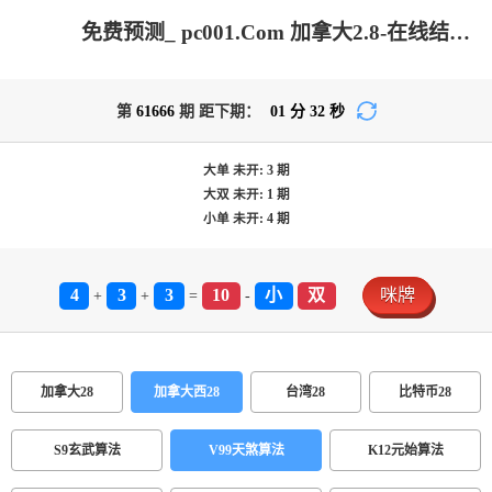
免费预测_ pc001.Com 加拿大2.8-在线结果|加拿大2.8走势咪牌预测|加拿大2.8在线|加拿大在线咪牌|加拿大pc2.8预测-在线预测_极致火热优质的免费预测网站!
第
61666
期 距下期：
01
分
32
秒
大单
未开:
3
期
大双
未开:
1
期
小单
未开:
4
期
4
3
3
10
小
双
咪牌
+
+
=
-
加拿大28
加拿大西28
台湾28
比特币28
S9玄武算法
V99天煞算法
K12元始算法