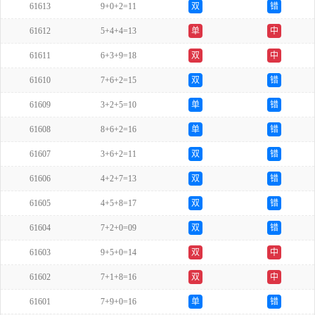
61613
9+0+2=11
双
错
61612
5+4+4=13
单
中
61611
6+3+9=18
双
中
61610
7+6+2=15
双
错
61609
3+2+5=10
单
错
61608
8+6+2=16
单
错
61607
3+6+2=11
双
错
61606
4+2+7=13
双
错
61605
4+5+8=17
双
错
61604
7+2+0=09
双
错
61603
9+5+0=14
双
中
61602
7+1+8=16
双
中
61601
7+9+0=16
单
错