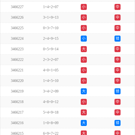
3466227
1+4+2=07
小
中
3466226
3+1+9=13
小
中
3466225
0+3+7=10
小
中
3466224
2+4+9=15
小
错
3466223
0+5+9=14
大
中
3466222
2+3+2=07
小
中
3466221
4+0+1=05
小
中
3466220
1+4+5=10
小
中
3466219
3+4+2=09
大
错
3466218
4+8+0=12
小
中
3466217
5+4+9=18
大
中
3466216
1+0+8=09
大
错
3466215
6+9+7=22
大
中