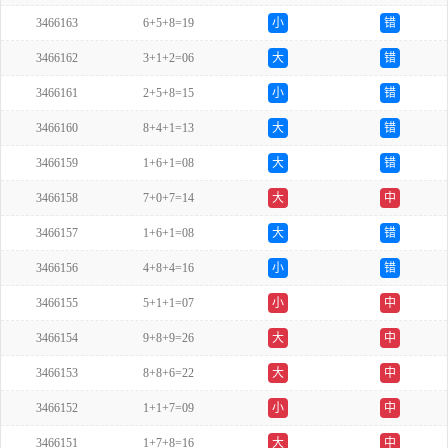
3466163
6+5+8=19
小
错
3466162
3+1+2=06
大
错
3466161
2+5+8=15
小
错
3466160
8+4+1=13
大
错
3466159
1+6+1=08
大
错
3466158
7+0+7=14
大
中
3466157
1+6+1=08
大
错
3466156
4+8+4=16
小
错
3466155
5+1+1=07
小
中
3466154
9+8+9=26
大
中
3466153
8+8+6=22
大
中
3466152
1+1+7=09
小
中
3466151
1+7+8=16
大
中