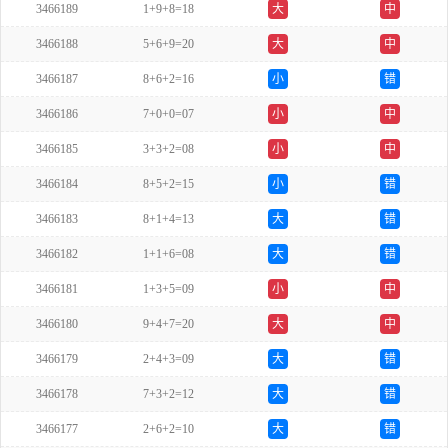
3466189
1+9+8=18
大
中
3466188
5+6+9=20
大
中
3466187
8+6+2=16
小
错
3466186
7+0+0=07
小
中
3466185
3+3+2=08
小
中
3466184
8+5+2=15
小
错
3466183
8+1+4=13
大
错
3466182
1+1+6=08
大
错
3466181
1+3+5=09
小
中
3466180
9+4+7=20
大
中
3466179
2+4+3=09
大
错
3466178
7+3+2=12
大
错
3466177
2+6+2=10
大
错