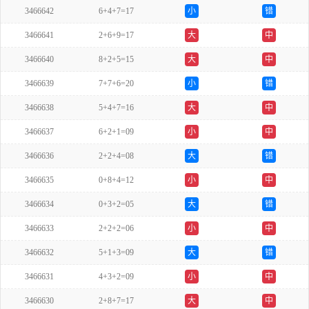
3466642
6+4+7=17
小
错
3466641
2+6+9=17
大
中
3466640
8+2+5=15
大
中
3466639
7+7+6=20
小
错
3466638
5+4+7=16
大
中
3466637
6+2+1=09
小
中
3466636
2+2+4=08
大
错
3466635
0+8+4=12
小
中
3466634
0+3+2=05
大
错
3466633
2+2+2=06
小
中
3466632
5+1+3=09
大
错
3466631
4+3+2=09
小
中
3466630
2+8+7=17
大
中