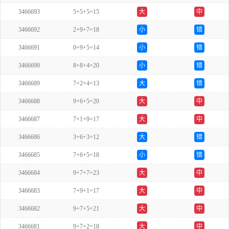
3466693
5+5+5=15
大
中
3466692
2+9+7=18
小
错
3466691
0+9+5=14
小
错
3466690
8+8+4=20
小
错
3466689
7+2+4=13
大
错
3466688
9+6+5=20
大
中
3466687
7+1+9=17
大
中
3466686
3+6+3=12
大
错
3466685
7+6+5=18
小
错
3466684
9+7+7=23
大
中
3466683
7+9+1=17
大
中
3466682
9+7+5=21
大
中
3466681
9+7+2=18
大
中