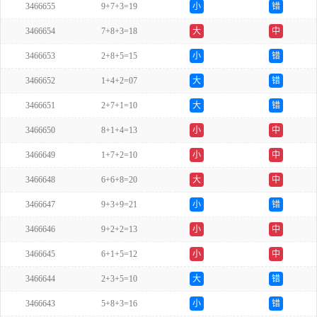
3466655
9+7+3=19
小
错
3466654
7+8+3=18
大
中
3466653
2+8+5=15
小
错
3466652
1+4+2=07
大
错
3466651
2+7+1=10
大
错
3466650
8+1+4=13
小
中
3466649
1+7+2=10
小
中
3466648
6+6+8=20
大
中
3466647
9+3+9=21
小
错
3466646
9+2+2=13
小
中
3466645
6+1+5=12
小
中
3466644
2+3+5=10
大
错
3466643
5+8+3=16
小
错