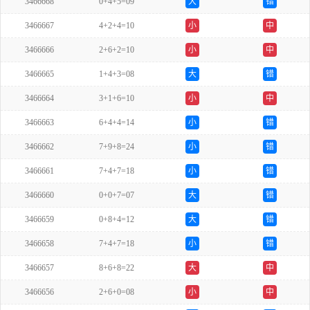
3466668
0+4+5=09
大
错
3466667
4+2+4=10
小
中
3466666
2+6+2=10
小
中
3466665
1+4+3=08
大
错
3466664
3+1+6=10
小
中
3466663
6+4+4=14
小
错
3466662
7+9+8=24
小
错
3466661
7+4+7=18
小
错
3466660
0+0+7=07
大
错
3466659
0+8+4=12
大
错
3466658
7+4+7=18
小
错
3466657
8+6+8=22
大
中
3466656
2+6+0=08
小
中