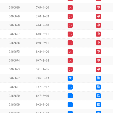
3466680
7+9+4=20
大
中
3466679
2+0+1=03
小
中
3466678
4+4+2=10
小
中
3466677
6+0+5=11
小
中
3466676
0+9+2=11
小
中
3466675
8+8+4=20
大
中
3466674
6+7+1=14
大
中
3466673
3+1+1=05
小
中
3466672
2+6+5=13
大
错
3466671
1+7+9=17
小
错
3466670
6+7+6=19
小
错
3466669
9+3+8=20
小
错