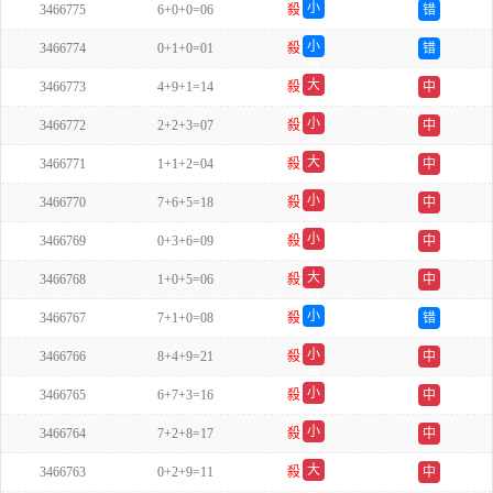
小
3466775
6+0+0=06
殺
错
双
小
3466774
0+1+0=01
殺
错
单
大
3466773
4+9+1=14
殺
中
单
小
3466772
2+2+3=07
殺
中
双
大
3466771
1+1+2=04
殺
中
单
小
3466770
7+6+5=18
殺
中
单
小
3466769
0+3+6=09
殺
中
双
大
3466768
1+0+5=06
殺
中
单
小
3466767
7+1+0=08
殺
错
双
小
3466766
8+4+9=21
殺
中
双
小
3466765
6+7+3=16
殺
中
双
小
3466764
7+2+8=17
殺
中
单
大
3466763
0+2+9=11
殺
中
单