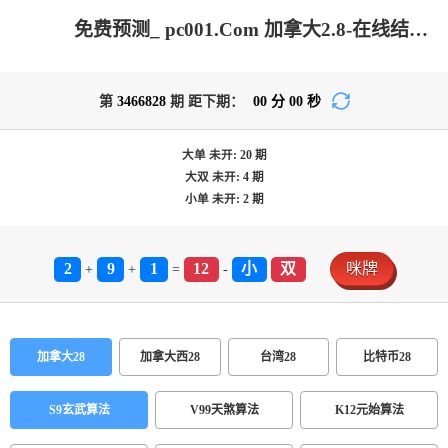
免费预测_ pc001.Com 加拿大2.8-在线结果|加拿大2.8走势咪牌预测|加拿大2.8在线|加拿大在线咪牌|加拿大pc2.8预测-在线预测_极致火热优质的免费预测网站!
第
3466828
期 距下期：
00
分
00
秒
大单
未开:
20
期
大双
未开:
4
期
小单
未开:
2
期
2
9
1
12
小
双
咪牌
+
+
=
-
加拿大28
加拿大西28
台湾28
比特币28
S9玄武算法
V99天煞算法
K12元始算法