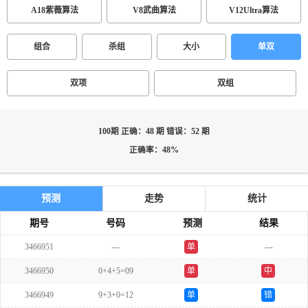
A18紫薇算法
V8武曲算法
V12Ultra算法
组合
杀组
大小
单双
双项
双组
100期 正确：48 期 错误：52 期
正确率：48%
预测
走势
统计
期号
号码
预测
结果
3466951
---
单
---
3466950
0+4+5=09
单
中
3466949
9+3+0=12
单
错