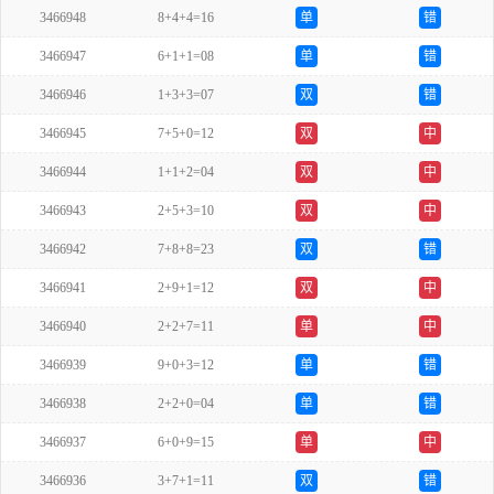
3466948
8+4+4=16
单
错
3466947
6+1+1=08
单
错
3466946
1+3+3=07
双
错
3466945
7+5+0=12
双
中
3466944
1+1+2=04
双
中
3466943
2+5+3=10
双
中
3466942
7+8+8=23
双
错
3466941
2+9+1=12
双
中
3466940
2+2+7=11
单
中
3466939
9+0+3=12
单
错
3466938
2+2+0=04
单
错
3466937
6+0+9=15
单
中
3466936
3+7+1=11
双
错