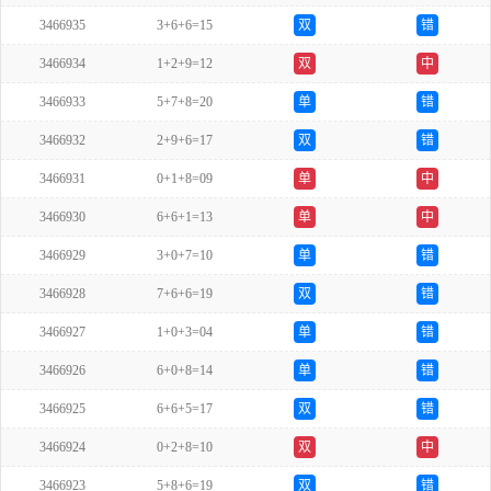
3466935
3+6+6=15
双
错
3466934
1+2+9=12
双
中
3466933
5+7+8=20
单
错
3466932
2+9+6=17
双
错
3466931
0+1+8=09
单
中
3466930
6+6+1=13
单
中
3466929
3+0+7=10
单
错
3466928
7+6+6=19
双
错
3466927
1+0+3=04
单
错
3466926
6+0+8=14
单
错
3466925
6+6+5=17
双
错
3466924
0+2+8=10
双
中
3466923
5+8+6=19
双
错